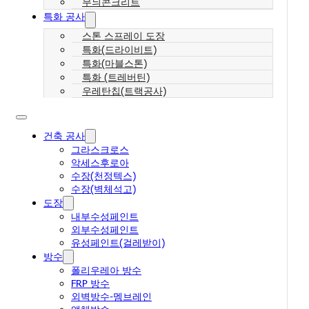
무늬콘크리트
특화 공사
스톤 스프레이 도장
특화(드라이비트)
특화(마블스톤)
특화 (트레버틴)
우레탄칩(트랙공사)
건축 공사
그라스크로스
악세스후로아
수장(천정텍스)
수장(벽체석고)
도장
내부수성페인트
외부수성페인트
유성페인트(걸레받이)
방수
폴리우레아 방수
FRP 방수
외벽방수-멤브레인