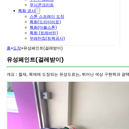
무늬콘크리트
특화 공사
스톤 스프레이 도장
특화(드라이비트)
특화(마블스톤)
특화 (트레버틴)
우레탄칩(트랙공사)
홈
»
도장
»
유성페인트(걸레받이)
유성페인트(걸레받이)
개요 : 철재, 목재에 도장되는 유성도료는, 뛰어난 색상 구현력과 광