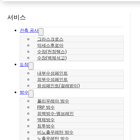
서비스
건축 공사
그라스크로스
악세스후로아
수장(천정텍스)
수장(벽체석고)
도장
내부수성페인트
외부수성페인트
유성페인트(걸레받이)
방수
폴리우레아 방수
FRP 방수
외벽방수-멤브레인
액체방수
침투방수
비노출우레탄 방수
노출우레탄 방수