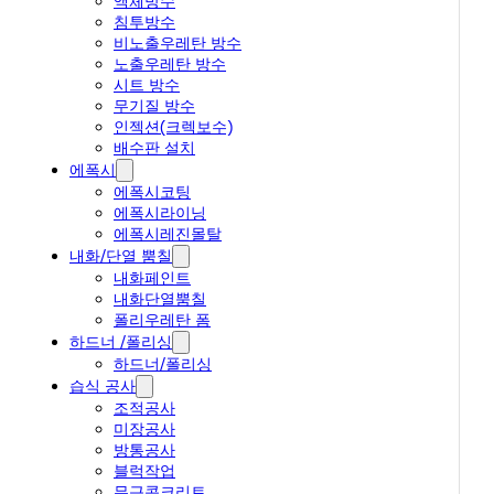
액체방수
침투방수
비노출우레탄 방수
노출우레탄 방수
시트 방수
무기질 방수
인젝션(크렉보수)
배수판 설치
에폭시
에폭시코팅
에폭시라이닝
에폭시레진몰탈
내화/단열 뿜칠
내화페인트
내화단열뿜칠
폴리우레탄 폼
하드너 /폴리싱
하드너/폴리싱
습식 공사
조적공사
미장공사
방통공사
블럭작업
무근콘크리트